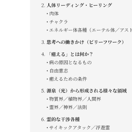
人体リーディング・ヒーリング
• 肉体
• チャクラ
• エネルギー体各種（エーテル体／アス
思考への働きかけ（ビリーフワーク）
「癒える」とは何か？
• 病の原因となるもの
• 自由意志
• 癒えるための条件
源泉（光）から形成される様々な領域
• 物質界／植物界／人間界
• 霊界／神界／法則
霊的な干渉各種
• サイキックアタック／浮遊霊