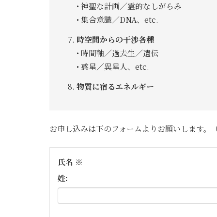
• 神聖な計画／霊的なしがらみ
• 集合意識／DNA、etc.
時空間からの干渉各種
• 時間軸／過去生／遺伝
• 惑星／異星人、etc.
物質に宿るエネルギー
お申し込みは下のフォームよりお願いします。
氏名
※
姓: